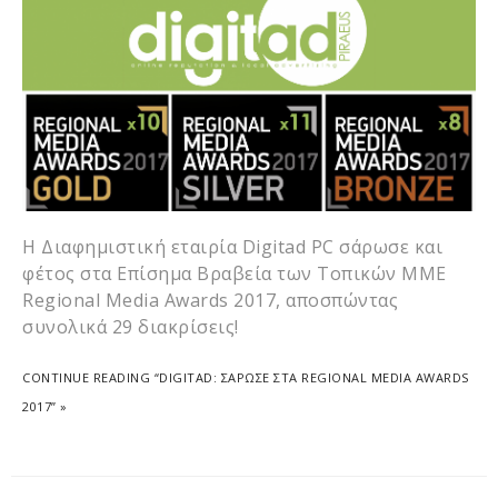
Η Διαφημιστική εταιρία Digitad PC σάρωσε και
φέτος στα Επίσημα Βραβεία των Τοπικών ΜΜΕ
Regional Media Awards 2017, αποσπώντας
συνολικά 29 διακρίσεις!
CONTINUE READING “DIGITAD: ΣΑΡΩΣΕ ΣΤΑ REGIONAL MEDIA AWARDS
2017” »