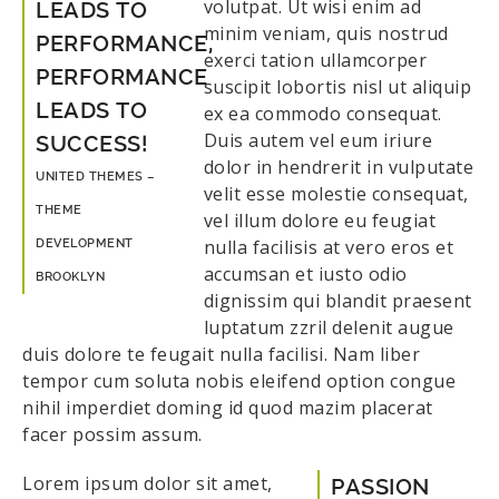
volutpat. Ut wisi enim ad
LEADS TO
minim veniam, quis nostrud
PERFORMANCE,
exerci tation ullamcorper
PERFORMANCE
suscipit lobortis nisl ut aliquip
LEADS TO
ex ea commodo consequat.
Duis autem vel eum iriure
SUCCESS!
dolor in hendrerit in vulputate
UNITED THEMES –
velit esse molestie consequat,
THEME
vel illum dolore eu feugiat
nulla facilisis at vero eros et
DEVELOPMENT
accumsan et iusto odio
BROOKLYN
dignissim qui blandit praesent
luptatum zzril delenit augue
duis dolore te feugait nulla facilisi. Nam liber
tempor cum soluta nobis eleifend option congue
nihil imperdiet doming id quod mazim placerat
facer possim assum.
Lorem ipsum dolor sit amet,
PASSION