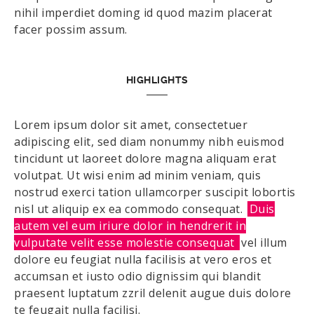
nihil imperdiet doming id quod mazim placerat
facer possim assum.
HIGHLIGHTS
Lorem ipsum dolor sit amet, consectetuer
adipiscing elit, sed diam nonummy nibh euismod
tincidunt ut laoreet dolore magna aliquam erat
volutpat. Ut wisi enim ad minim veniam, quis
nostrud exerci tation ullamcorper suscipit lobortis
nisl ut aliquip ex ea commodo consequat.
Duis
autem vel eum iriure dolor in hendrerit in
vulputate velit esse molestie consequat
vel illum
dolore eu feugiat nulla facilisis at vero eros et
accumsan et iusto odio dignissim qui blandit
praesent luptatum zzril delenit augue duis dolore
te feugait nulla facilisi.