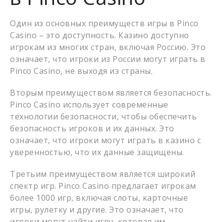
Один из основных преимуществ игры в Pinco
Casino – это доступность. Казино доступно
игрокам из многих стран, включая Россию. Это
означает, что игроки из России могут играть в
Pinco Casino, не выходя из страны.
Вторым преимуществом является безопасность.
Pinco Casino использует современные
технологии безопасности, чтобы обеспечить
безопасность игроков и их данных. Это
означает, что игроки могут играть в казино с
уверенностью, что их данные защищены.
Третьим преимуществом является широкий
спектр игр. Pinco Casino предлагает игрокам
более 1000 игр, включая слоты, карточные
игры, рулетку и другие. Это означает, что
игроки могут найти игру, которая им