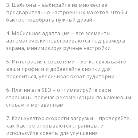
3. Шаблоны – выбирайте из множества
предварительно настроенных макетов, чтобы
быстро подобрать нужный дизайн.
4. Мобильная адаптация – все элементы
автоматически подстраиваются под размеры
экрана, минимизируя ручные настройки.
5. Интеграция с соцсетями – легко связывайте
ваши профили и добавляйте кнопки для
поделиться, увеличивая охват аудитории.
6. Плагин для SEO – оптимизируйте свои
страницы, получая рекомендации по ключевым
словам и метаданным.
7. Калькулятор скорости загрузки – проверяйте,
как быстро открываются страницы, и
используйте советы для улучшения.