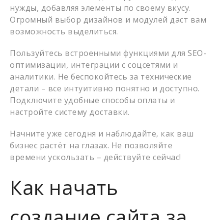
нужды, добавляя элементы по своему вкусу.
Огромный выбор дизайнов и модулей даст вам
возможность выделиться.
Пользуйтесь встроенными функциями для SEO-
оптимизации, интеграции с соцсетями и
аналитики. Не беспокойтесь за технические
детали – все интуитивно понятно и доступно.
Подключите удобные способы оплаты и
настройте систему доставки.
Начните уже сегодня и наблюдайте, как ваш
бизнес растёт на глазах. Не позволяйте
времени ускользать – действуйте сейчас!
Как начать
создание сайта за