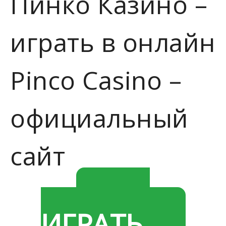
Пинко Казино –
играть в онлайн
Pinco Casino –
официальный
сайт
ИГРАТЬ