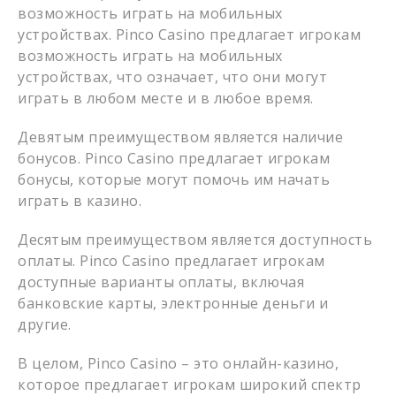
возможность играть на мобильных
устройствах. Pinco Casino предлагает игрокам
возможность играть на мобильных
устройствах, что означает, что они могут
играть в любом месте и в любое время.
Девятым преимуществом является наличие
бонусов. Pinco Casino предлагает игрокам
бонусы, которые могут помочь им начать
играть в казино.
Десятым преимуществом является доступность
оплаты. Pinco Casino предлагает игрокам
доступные варианты оплаты, включая
банковские карты, электронные деньги и
другие.
В целом, Pinco Casino – это онлайн-казино,
которое предлагает игрокам широкий спектр