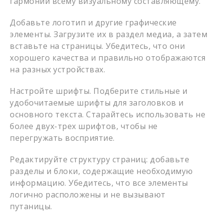
гармонии всему визуальному составляющему.
Добавьте логотип и другие графические
элементы. Загрузите их в раздел медиа, а затем
вставьте на страницы. Убедитесь, что они
хорошего качества и правильно отображаются
на разных устройствах.
Настройте шрифты. Подберите стильные и
удобочитаемые шрифты для заголовков и
основного текста. Старайтесь использовать не
более двух-трех шрифтов, чтобы не
перегружать восприятие.
Редактируйте структуру страниц: добавьте
разделы и блоки, содержащие необходимую
информацию. Убедитесь, что все элементы
логично расположены и не вызывают
путаницы.