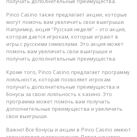
получать дополнительные преимущества.
Pinco Casino также предлагает акции, которые
могут помочь вам увеличить свои выигрыши.
Например, акция “Русская неделя” – это акция,
которая дается игрокам, которые играют в
игры с русскими символами. Это акция может
помочь вам увеличить свои выигрыши и
получить дополнительные преимущества.
Кроме того, Pinco Casino предлагает программу
лояльности, которая позволяет игрокам
получать дополнительные преимущества и
бонусы за свою лояльность к казино. Это
программа может помочь вам получать
дополнительные преимущества и увеличить
свои выигрыши.
Важно! Все бонусы и акции в Pinco Casino имеют
свои условия и ограничения. Перед началом