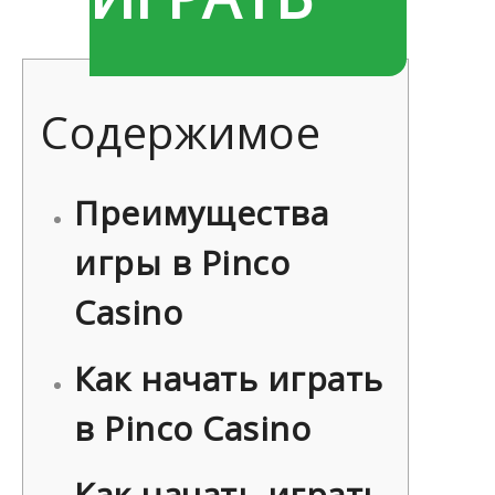
Содержимое
Преимущества
игры в Pinco
Casino
Как начать играть
в Pinco Casino
Как начать играть