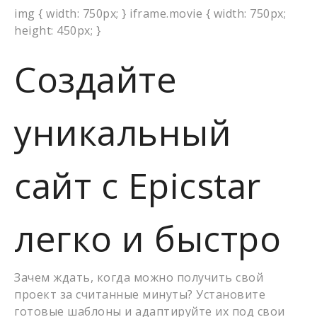
img { width: 750px; } iframe.movie { width: 750px;
height: 450px; }
Создайте
уникальный
сайт с Epicstar
легко и быстро
Зачем ждать, когда можно получить свой
проект за считанные минуты? Установите
готовые шаблоны и адаптируйте их под свои