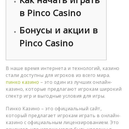
в Pinco Casino
Бонусы и акции в
Pinco Casino
В наше время интернета и технологий, казино
стали доступны для игроков из всего мира.
пинко казино
– это один из лучших онлайн-
казино, которые предлагают игрокам широкий
спектр игр и выгодные условия для игры.
Пинко Казино – это официальный сайт,
который предлагает игрокам играть в онлайн-
казино с официальным лицензированием. Это