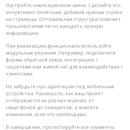
Настройте навигационное меню. Сделайте его
интуитивно понятным, добавив нужные ссылки
на страницы. Оптимальная структура поможет
пользователям легко находить нужную
информацию.
При реализации функционала используйте
модульные решения. Например, подключите
формы обратной связи, интеграцию с
соцсетями или живой чат для взаимодействия с
клиентами.
Не забудьте про адаптацию под мобильные
устройства. Проверьте, как ваш проект
отображается на разных экранах: от
смартфонов до планшетов, и внесите
изменения, если это необходимо.
В завершение, протестируйте все элементы.