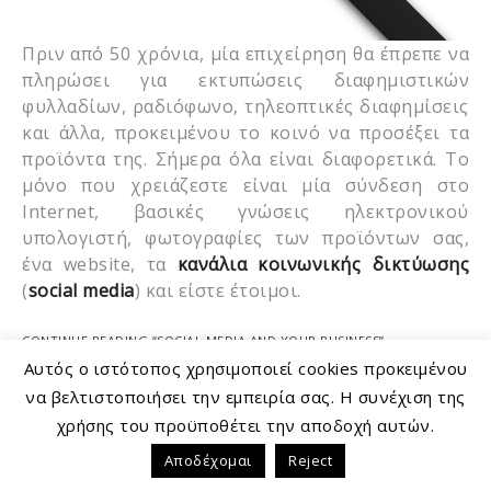
Πριν από 50 χρόνια, μία επιχείρηση θα έπρεπε να
πληρώσει για εκτυπώσεις διαφημιστικών
φυλλαδίων, ραδιόφωνο, τηλεοπτικές διαφημίσεις
και άλλα, προκειμένου το κοινό να προσέξει τα
προϊόντα της. Σήμερα όλα είναι διαφορετικά. Το
μόνο που χρειάζεστε είναι μία σύνδεση στο
Internet, βασικές γνώσεις ηλεκτρονικού
υπολογιστή, φωτογραφίες των προϊόντων σας,
ένα website, τα
κανάλια κοινωνικής δικτύωσης
(
social media
) και είστε έτοιμοι.
CONTINUE READING “SOCIAL MEDIA AND YOUR BUSINESS” »
Αυτός ο ιστότοπος χρησιμοποιεί cookies προκειμένου
να βελτιστοποιήσει την εμπειρία σας. Η συνέχιση της
χρήσης του προϋποθέτει την αποδοχή αυτών.
Αποδέχομαι
Reject
H ΤΕΧΝΗ ΤΩΝ #HASHTAGS