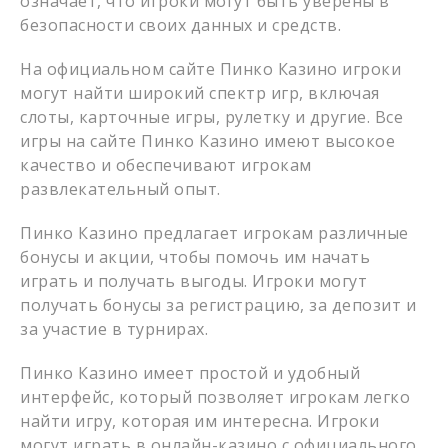
означает, что игроки могут быть уверены в
безопасности своих данных и средств.
На официальном сайте Пинко Казино игроки
могут найти широкий спектр игр, включая
слоты, карточные игры, рулетку и другие. Все
игры на сайте Пинко Казино имеют высокое
качество и обеспечивают игрокам
развлекательный опыт.
Пинко Казино предлагает игрокам различные
бонусы и акции, чтобы помочь им начать
играть и получать выгоды. Игроки могут
получать бонусы за регистрацию, за депозит и
за участие в турнирах.
Пинко Казино имеет простой и удобный
интерфейс, который позволяет игрокам легко
найти игру, которая им интересна. Игроки
могут играть в онлайн-казино с официального